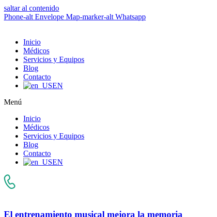
saltar al contenido
Phone-alt
Envelope
Map-marker-alt
Whatsapp
Inicio
Médicos
Servicios y Equipos
Blog
Contacto
EN
Menú
Inicio
Médicos
Servicios y Equipos
Blog
Contacto
EN
El entrenamiento musical mejora la memoria