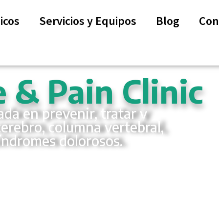
icos
Servicios y Equipos
Blog
Con
 & Pain Clinic
ada en prevenir, tratar y
erebro, columna vertebral,
síndromes dolorosos.