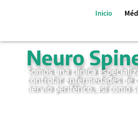
Inicio
Méd
Neuro Spine
Somos una clínica especializ
controlar enfermedades de c
nervio periférico, así como 