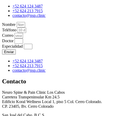
+52 624 124 3487
+52 624 213 7915
contacto@nsp.clinic
Nombre
Teléfono
Correo
Doctor
Especialidad
Enviar
+52 624 124 3487
+52 624 213 7915
contacto@nsp.clinic
Contacto
Neuro Spine & Pain Clinic Los Cabos
Carretera Transpeninsular Km 24.5
Edificio Koral Wellness Local 1, piso 5 Col. Cerro Colorado.
CP. 23405, Bv. Cerro Colorado
San José del Cabo, B.C.S.