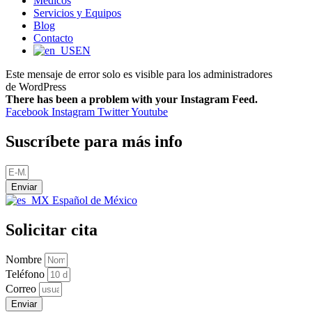
Médicos
Servicios y Equipos
Blog
Contacto
EN
Este mensaje de error solo es visible para los administradores
de WordPress
There has been a problem with your Instagram Feed.
Facebook
Instagram
Twitter
Youtube
Suscríbete para más info
Enviar
Español de México
Solicitar cita
Nombre
Teléfono
Correo
Enviar